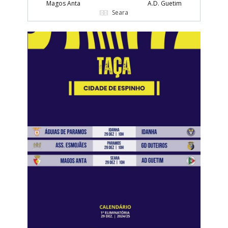
Magos Anta
A.D. Guetim
Seara