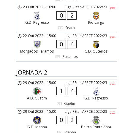
23 Out 2022
-
10:00
Liga RStar-AFPCE 2022/23
0
2
G.D. Regresso
Rio Largo
Seara
22 Out 2022
-
15:00
Liga RStar-AFPCE 2022/23
0
4
Morgados Paramos
G.D. Outeiros
Paramos
JORNADA 2
29 Out 2022
-
15:00
Liga RStar-AFPCE 2022/23
1
4
A.D. Guetim
G.D. Regresso
Guetim
29 Out 2022
-
15:00
Liga RStar-AFPCE 2022/23
0
2
G.D. Idanha
Bairro Ponte Anta
Idanha