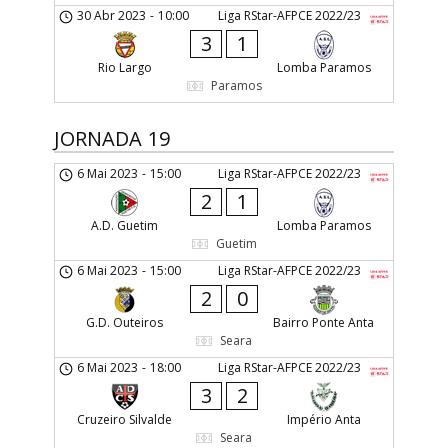
30 Abr 2023
-
10:00
Liga RStar-AFPCE 2022/23
3
1
Rio Largo
Lomba Paramos
Paramos
JORNADA 19
6 Mai 2023
-
15:00
Liga RStar-AFPCE 2022/23
2
1
A.D. Guetim
Lomba Paramos
Guetim
6 Mai 2023
-
15:00
Liga RStar-AFPCE 2022/23
2
0
G.D. Outeiros
Bairro Ponte Anta
Seara
6 Mai 2023
-
18:00
Liga RStar-AFPCE 2022/23
3
2
Cruzeiro Silvalde
Império Anta
Seara