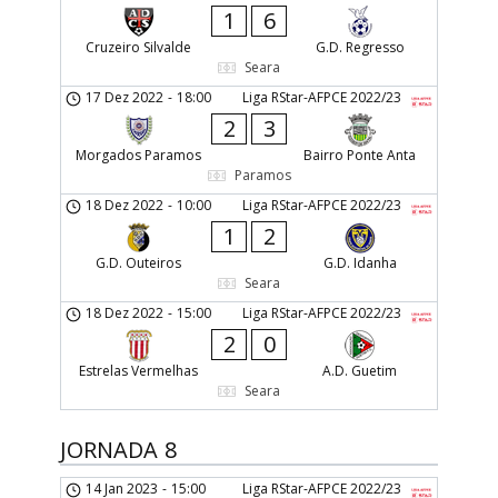
1
6
Cruzeiro Silvalde
G.D. Regresso
Seara
17 Dez 2022
-
18:00
Liga RStar-AFPCE 2022/23
2
3
Morgados Paramos
Bairro Ponte Anta
Paramos
18 Dez 2022
-
10:00
Liga RStar-AFPCE 2022/23
1
2
G.D. Outeiros
G.D. Idanha
Seara
18 Dez 2022
-
15:00
Liga RStar-AFPCE 2022/23
2
0
Estrelas Vermelhas
A.D. Guetim
Seara
JORNADA 8
14 Jan 2023
-
15:00
Liga RStar-AFPCE 2022/23