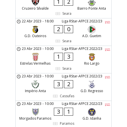
1
2
Cruzeiro Silvalde
Bairro Ponte Anta
Seara
22 Abr 2023
-
18:00
Liga RStar-AFPCE 2022/23
2
0
G.D. Outeiros
A.D. Guetim
Seara
23 Abr 2023
-
10:00
Liga RStar-AFPCE 2022/23
1
3
Estrelas Vermelhas
Rio Largo
Seara
23 Abr 2023
-
10:00
Liga RStar-AFPCE 2022/23
3
2
Império Anta
G.D. Regresso
Cassufas
23 Abr 2023
-
10:00
Liga RStar-AFPCE 2022/23
3
1
Morgados Paramos
G.D. Idanha
Paramos