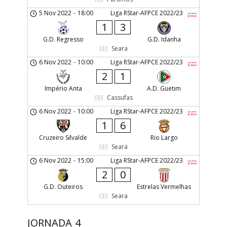
5 Nov 2022
-
18:00
Liga RStar-AFPCE 2022/23
1
3
G.D. Regresso
G.D. Idanha
Seara
6 Nov 2022
-
10:00
Liga RStar-AFPCE 2022/23
2
1
Império Anta
A.D. Guetim
Cassufas
6 Nov 2022
-
10:00
Liga RStar-AFPCE 2022/23
1
6
Cruzeiro Silvalde
Rio Largo
Seara
6 Nov 2022
-
15:00
Liga RStar-AFPCE 2022/23
2
0
G.D. Outeiros
Estrelas Vermelhas
Seara
JORNADA 4