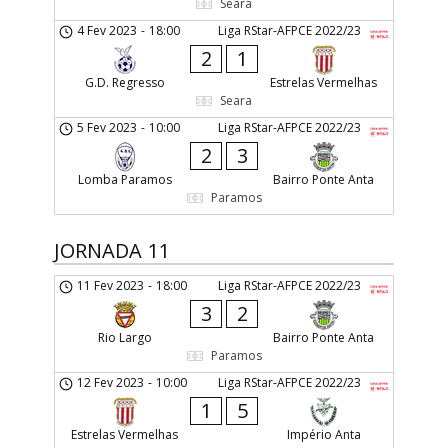
Seara
4 Fev 2023
-
18:00
Liga RStar-AFPCE 2022/23
2
1
G.D. Regresso
Estrelas Vermelhas
Seara
5 Fev 2023
-
10:00
Liga RStar-AFPCE 2022/23
2
3
Lomba Paramos
Bairro Ponte Anta
Paramos
JORNADA 11
11 Fev 2023
-
18:00
Liga RStar-AFPCE 2022/23
3
2
Rio Largo
Bairro Ponte Anta
Paramos
12 Fev 2023
-
10:00
Liga RStar-AFPCE 2022/23
1
5
Estrelas Vermelhas
Império Anta