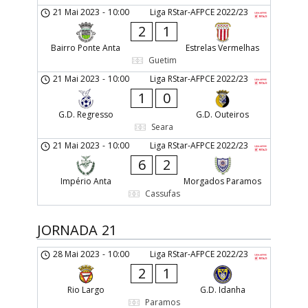
21 Mai 2023
-
10:00
Liga RStar-AFPCE 2022/23
2
1
Bairro Ponte Anta
Estrelas Vermelhas
Guetim
21 Mai 2023
-
10:00
Liga RStar-AFPCE 2022/23
1
0
G.D. Regresso
G.D. Outeiros
Seara
21 Mai 2023
-
10:00
Liga RStar-AFPCE 2022/23
6
2
Império Anta
Morgados Paramos
Cassufas
JORNADA 21
28 Mai 2023
-
10:00
Liga RStar-AFPCE 2022/23
2
1
Rio Largo
G.D. Idanha
Paramos