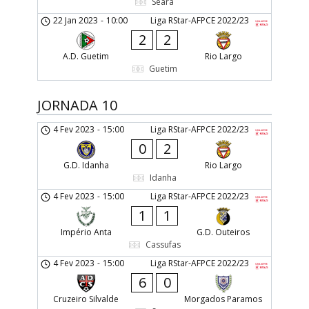
Seara
22 Jan 2023
-
10:00
Liga RStar-AFPCE 2022/23
2
2
A.D. Guetim
Rio Largo
Guetim
JORNADA 10
4 Fev 2023
-
15:00
Liga RStar-AFPCE 2022/23
0
2
G.D. Idanha
Rio Largo
Idanha
4 Fev 2023
-
15:00
Liga RStar-AFPCE 2022/23
1
1
Império Anta
G.D. Outeiros
Cassufas
4 Fev 2023
-
15:00
Liga RStar-AFPCE 2022/23
6
0
Cruzeiro Silvalde
Morgados Paramos