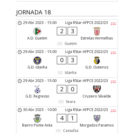
JORNADA 18
29 Abr 2023
-
15:00
Liga RStar-AFPCE 2022/23
2
3
A.D. Guetim
Estrelas Vermelhas
Guetim
29 Abr 2023
-
15:00
Liga RStar-AFPCE 2022/23
0
3
G.D. Idanha
G.D. Outeiros
Idanha
29 Abr 2023
-
15:00
Liga RStar-AFPCE 2022/23
2
0
G.D. Regresso
Cruzeiro Silvalde
Seara
30 Abr 2023
-
10:00
Liga RStar-AFPCE 2022/23
4
1
Bairro Ponte Anta
Morgados Paramos
Cassufas