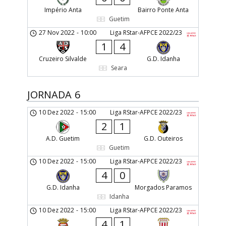
Império Anta
Bairro Ponte Anta
Guetim
27 Nov 2022
-
10:00
Liga RStar-AFPCE 2022/23
1
4
Cruzeiro Silvalde
G.D. Idanha
Seara
JORNADA 6
10 Dez 2022
-
15:00
Liga RStar-AFPCE 2022/23
2
1
A.D. Guetim
G.D. Outeiros
Guetim
10 Dez 2022
-
15:00
Liga RStar-AFPCE 2022/23
4
0
G.D. Idanha
Morgados Paramos
Idanha
10 Dez 2022
-
15:00
Liga RStar-AFPCE 2022/23
4
1