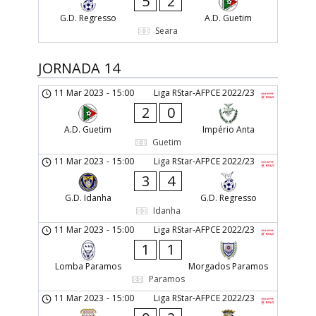
5
2
G.D. Regresso
A.D. Guetim
Seara
JORNADA 14
11 Mar 2023
-
15:00
Liga RStar-AFPCE 2022/23
2
0
A.D. Guetim
Império Anta
Guetim
11 Mar 2023
-
15:00
Liga RStar-AFPCE 2022/23
3
4
G.D. Idanha
G.D. Regresso
Idanha
11 Mar 2023
-
15:00
Liga RStar-AFPCE 2022/23
1
1
Lomba Paramos
Morgados Paramos
Paramos
11 Mar 2023
-
15:00
Liga RStar-AFPCE 2022/23