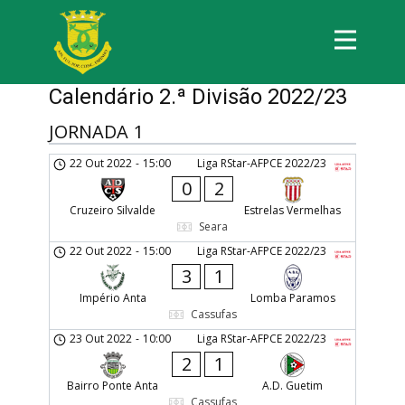
Calendário 2.ª Divisão 2022/23
JORNADA 1
22 Out 2022
-
15:00
Liga RStar-AFPCE 2022/23
0
2
Cruzeiro Silvalde
Estrelas Vermelhas
Seara
22 Out 2022
-
15:00
Liga RStar-AFPCE 2022/23
3
1
Império Anta
Lomba Paramos
Cassufas
23 Out 2022
-
10:00
Liga RStar-AFPCE 2022/23
2
1
Bairro Ponte Anta
A.D. Guetim
Cassufas