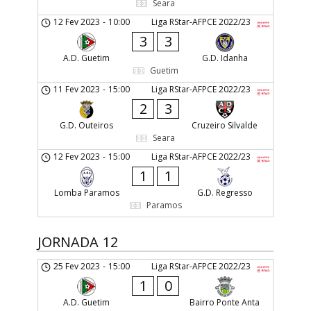
Seara
12 Fev 2023
-
10:00
Liga RStar-AFPCE 2022/23
3
3
A.D. Guetim
G.D. Idanha
Guetim
11 Fev 2023
-
15:00
Liga RStar-AFPCE 2022/23
2
3
G.D. Outeiros
Cruzeiro Silvalde
Seara
12 Fev 2023
-
15:00
Liga RStar-AFPCE 2022/23
1
1
Lomba Paramos
G.D. Regresso
Paramos
JORNADA 12
25 Fev 2023
-
15:00
Liga RStar-AFPCE 2022/23
1
0
A.D. Guetim
Bairro Ponte Anta