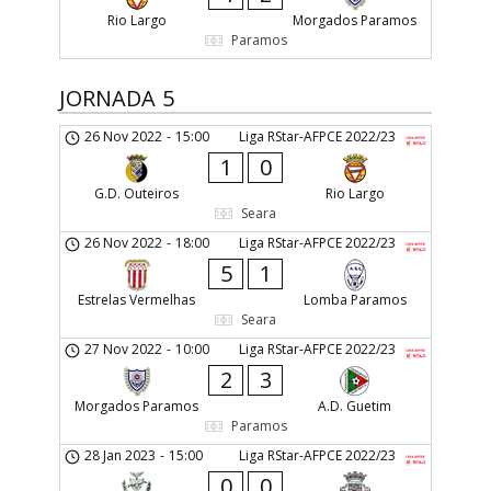
Rio Largo
Morgados Paramos
Paramos
JORNADA 5
26 Nov 2022
-
15:00
Liga RStar-AFPCE 2022/23
1
0
G.D. Outeiros
Rio Largo
Seara
26 Nov 2022
-
18:00
Liga RStar-AFPCE 2022/23
5
1
Estrelas Vermelhas
Lomba Paramos
Seara
27 Nov 2022
-
10:00
Liga RStar-AFPCE 2022/23
2
3
Morgados Paramos
A.D. Guetim
Paramos
28 Jan 2023
-
15:00
Liga RStar-AFPCE 2022/23
0
0