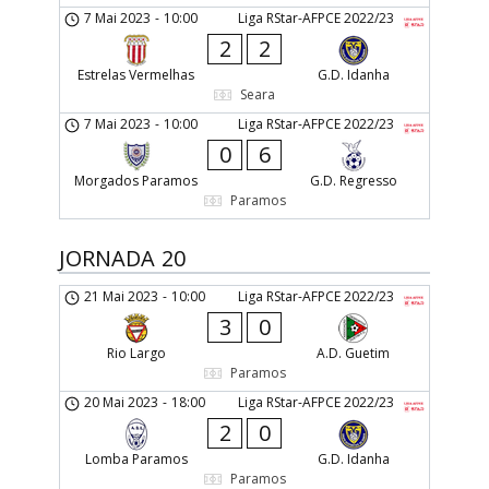
7 Mai 2023
-
10:00
Liga RStar-AFPCE 2022/23
2
2
Estrelas Vermelhas
G.D. Idanha
Seara
7 Mai 2023
-
10:00
Liga RStar-AFPCE 2022/23
0
6
Morgados Paramos
G.D. Regresso
Paramos
JORNADA 20
21 Mai 2023
-
10:00
Liga RStar-AFPCE 2022/23
3
0
Rio Largo
A.D. Guetim
Paramos
20 Mai 2023
-
18:00
Liga RStar-AFPCE 2022/23
2
0
Lomba Paramos
G.D. Idanha
Paramos