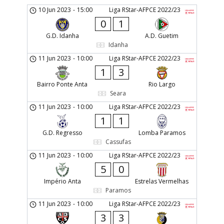
10 Jun 2023
-
15:00
Liga RStar-AFPCE 2022/23
0
1
G.D. Idanha
A.D. Guetim
Idanha
11 Jun 2023
-
10:00
Liga RStar-AFPCE 2022/23
1
3
Bairro Ponte Anta
Rio Largo
Seara
11 Jun 2023
-
10:00
Liga RStar-AFPCE 2022/23
1
1
G.D. Regresso
Lomba Paramos
Cassufas
11 Jun 2023
-
10:00
Liga RStar-AFPCE 2022/23
5
0
Império Anta
Estrelas Vermelhas
Paramos
11 Jun 2023
-
10:00
Liga RStar-AFPCE 2022/23
3
3