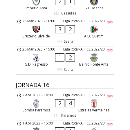
2
1
Império Anta
G.D. Idanha
Cassufas
26 Mar 2023
-
10:00
Liga RStar-AFPCE 2022/23
3
2
Cruzeiro Silvalde
A.D. Guetim
Seara
26 Mar 2023
-
15:00
Liga RStar-AFPCE 2022/23
1
2
G.D. Regresso
Bairro Ponte Anta
Seara
JORNADA 16
2 Abr 2023
-
10:00
Liga RStar-AFPCE 2022/23
2
4
Lomba Paramos
Estrelas Vermelhas
Paramos
1 Abr 2023
-
15:00
Liga RStar-AFPCE 2022/23