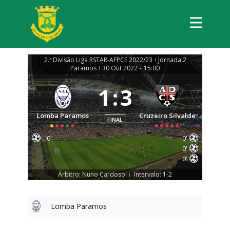
2.ª Divisão Liga RSTAR-AFPCE 2022/23
Jornada 2
|
Paramos
30 Out 2022
-
15:00
|
1
:
3
Lomba Paramos
Cruzeiro Silvalde
FINAL
0'
0'
0'
0'
Árbitro: Nuno Cardoso
Intervalo: 1-2
|
Lomba Paramos