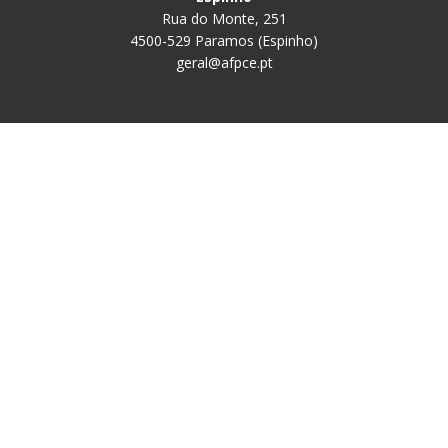
Rua do Monte, 251
4500-529 Paramos (Espinho)
geral@afpce.pt