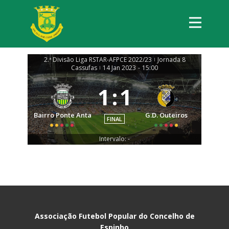
2.ª Divisão Liga RSTAR-AFPCE 2022/23
Jornada 8
|
Cassufas
14 Jan 2023
-
15:00
|
1
:
1
Bairro Ponte Anta
G.D. Outeiros
FINAL
Intervalo: -
Associação Futebol Popular do Concelho de
Espinho