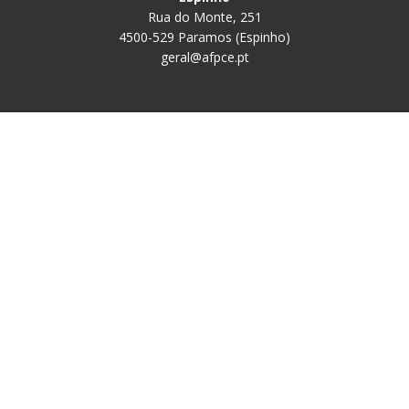
Rua do Monte, 251
4500-529 Paramos (Espinho)
geral@afpce.pt