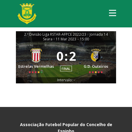
2.ª Divisão Liga RSTAR-AFPCE 2022/23
Jornada 14
|
Seara
11 Mar 2023
-
15:00
|
0
:
2
Estrelas Vermelhas
G.D. Outeiros
FINAL
Intervalo: -
Associação Futebol Popular do Concelho de
Espinho