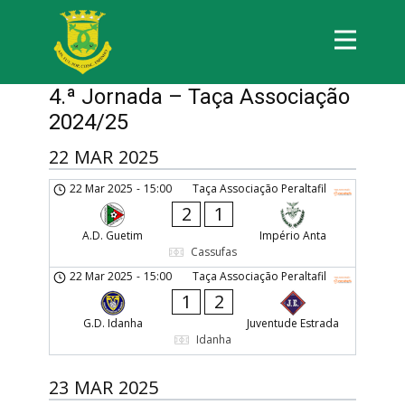
4.ª Jornada – Taça Associação
2024/25
22 MAR 2025
22 Mar 2025
-
15:00
Taça Associação Peraltafil
2
1
A.D. Guetim
Império Anta
Cassufas
22 Mar 2025
-
15:00
Taça Associação Peraltafil
1
2
G.D. Idanha
Juventude Estrada
Idanha
23 MAR 2025