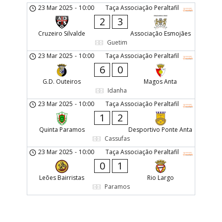
23 Mar 2025
-
10:00
Taça Associação Peraltafil
2
3
Cruzeiro Silvalde
Associação Esmojães
Guetim
23 Mar 2025
-
10:00
Taça Associação Peraltafil
6
0
G.D. Outeiros
Magos Anta
Idanha
23 Mar 2025
-
10:00
Taça Associação Peraltafil
1
2
Quinta Paramos
Desportivo Ponte Anta
Cassufas
23 Mar 2025
-
10:00
Taça Associação Peraltafil
0
1
Leões Bairristas
Rio Largo
Paramos