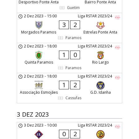
Desportivo Ponte Anta
Bairro Ponte Anta
Guetim
2 Dez 2023
-
15:00
Liga RSTAR 2023/24
3
2
Morgados Paramos
Estrelas Ponte Anta
Paramos
2 Dez 2023
-
18:00
Liga RSTAR 2023/24
1
0
Quinta Paramos
Rio Largo
Paramos
2 Dez 2023
-
18:00
Liga RSTAR 2023/24
1
2
Associação Esmojães
G.D. Idanha
Cassufas
3 DEZ 2023
3 Dez 2023
-
10:00
Liga RSTAR 2023/24
0
2