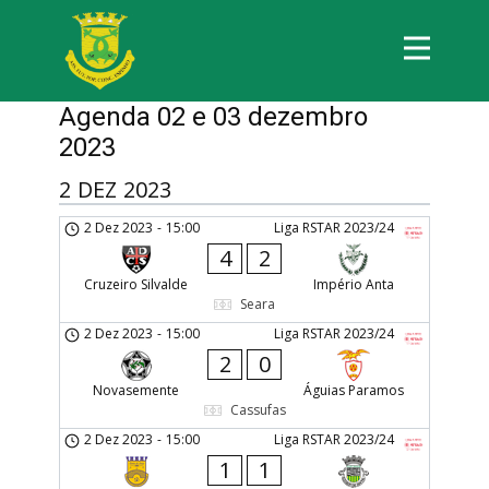
Agenda 02 e 03 dezembro
2023
2 DEZ 2023
2 Dez 2023
-
15:00
Liga RSTAR 2023/24
4
2
Cruzeiro Silvalde
Império Anta
Seara
2 Dez 2023
-
15:00
Liga RSTAR 2023/24
2
0
Novasemente
Águias Paramos
Cassufas
2 Dez 2023
-
15:00
Liga RSTAR 2023/24
1
1