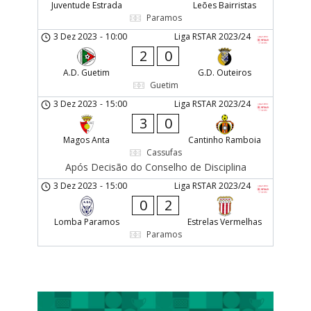
Juventude Estrada
Leões Bairristas
Paramos
3 Dez 2023
-
10:00
Liga RSTAR 2023/24
2
0
A.D. Guetim
G.D. Outeiros
Guetim
3 Dez 2023
-
15:00
Liga RSTAR 2023/24
3
0
Magos Anta
Cantinho Ramboia
Cassufas
Após Decisão do Conselho de Disciplina
3 Dez 2023
-
15:00
Liga RSTAR 2023/24
0
2
Lomba Paramos
Estrelas Vermelhas
Paramos