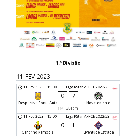
1.ª Divisão
11 FEV 2023
11 Fev 2023
-
15:00
Liga RStar-AFPCE 2022/23
0
7
Desportivo Ponte Anta
Novasemente
Guetim
11 Fev 2023
-
15:00
Liga RStar-AFPCE 2022/23
0
1
Cantinho Ramboia
Juventude Estrada