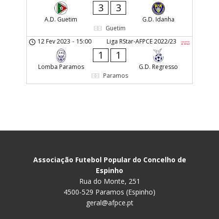
3
3
A.D. Guetim
G.D. Idanha
Guetim
12 Fev 2023
-
15:00
Liga RStar-AFPCE 2022/23
1
1
Lomba Paramos
G.D. Regresso
Paramos
Associação Futebol Popular do Concelho de
Espinho
Rua do Monte, 251
4500-529 Paramos (Espinho)
geral@afpce.pt