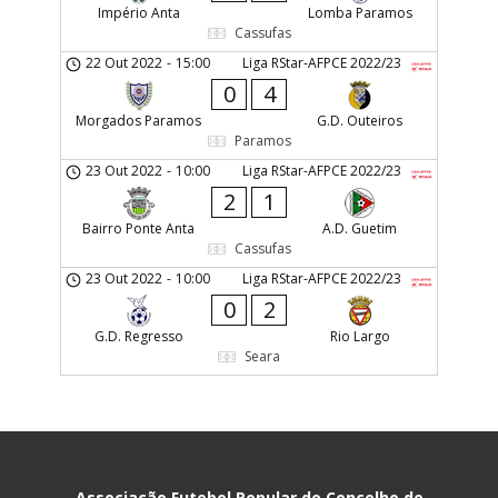
Império Anta
Lomba Paramos
Cassufas
22 Out 2022
-
15:00
Liga RStar-AFPCE 2022/23
0
4
Morgados Paramos
G.D. Outeiros
Paramos
23 Out 2022
-
10:00
Liga RStar-AFPCE 2022/23
2
1
Bairro Ponte Anta
A.D. Guetim
Cassufas
23 Out 2022
-
10:00
Liga RStar-AFPCE 2022/23
0
2
G.D. Regresso
Rio Largo
Seara
Associação Futebol Popular do Concelho de