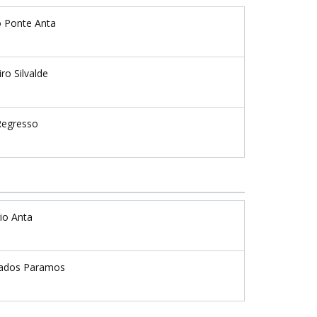
o Ponte Anta
ro Silvalde
Regresso
io Anta
ados Paramos