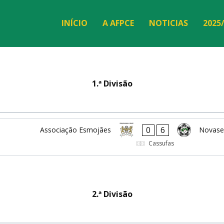
INÍCIO
A AFPCE
NOTICIAS
2025
1.ª Divisão
0
6
Associação Esmojães
Novase
Cassufas
2.ª Divisão