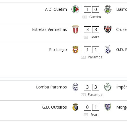
1
0
A.D. Guetim
Bairr
Guetim
3
3
Estrelas Vermelhas
Cruzei
Seara
1
1
Rio Largo
G.D. 
Paramos
3
3
Lomba Paramos
Impér
Paramos
0
1
G.D. Outeiros
Morg
Seara