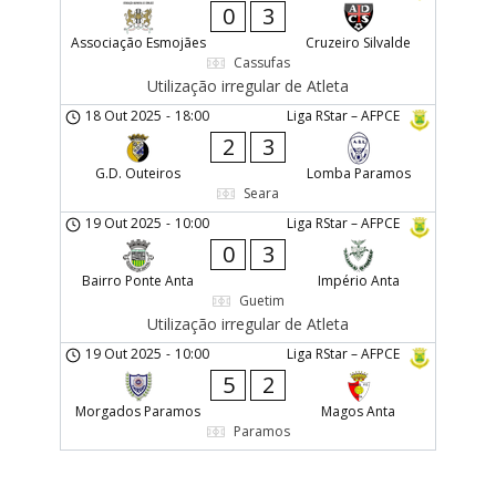
0
3
Associação Esmojães
Cruzeiro Silvalde
Cassufas
Utilização irregular de Atleta
18 Out 2025
-
18:00
Liga RStar – AFPCE
2
3
G.D. Outeiros
Lomba Paramos
Seara
19 Out 2025
-
10:00
Liga RStar – AFPCE
0
3
Bairro Ponte Anta
Império Anta
Guetim
Utilização irregular de Atleta
19 Out 2025
-
10:00
Liga RStar – AFPCE
5
2
Morgados Paramos
Magos Anta
Paramos