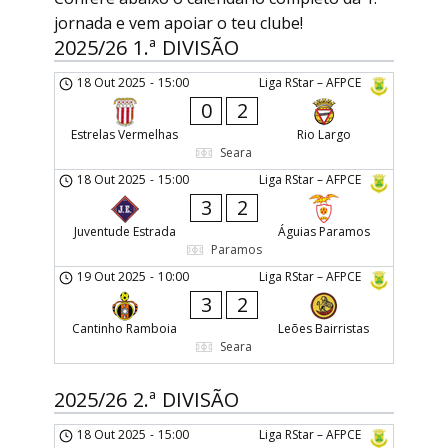
jornada e vem apoiar o teu clube!
2025/26 1.ª DIVISÃO
18 Out 2025
-
15:00
Liga RStar – AFPCE
0
2
Estrelas Vermelhas
Rio Largo
Seara
18 Out 2025
-
15:00
Liga RStar – AFPCE
3
2
Juventude Estrada
Águias Paramos
Paramos
19 Out 2025
-
10:00
Liga RStar – AFPCE
3
2
Cantinho Ramboia
Leões Bairristas
Seara
2025/26 2.ª DIVISÃO
18 Out 2025
-
15:00
Liga RStar – AFPCE