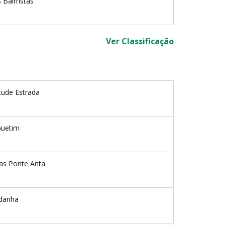
 Bairristas
Ver Classificação
tude Estrada
Guetim
las Ponte Anta
Idanha