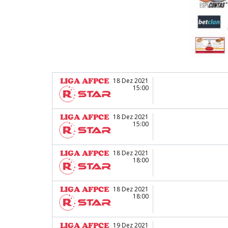
18 Dez 2021
15:00
18 Dez 2021
15:00
18 Dez 2021
18:00
18 Dez 2021
18:00
19 Dez 2021