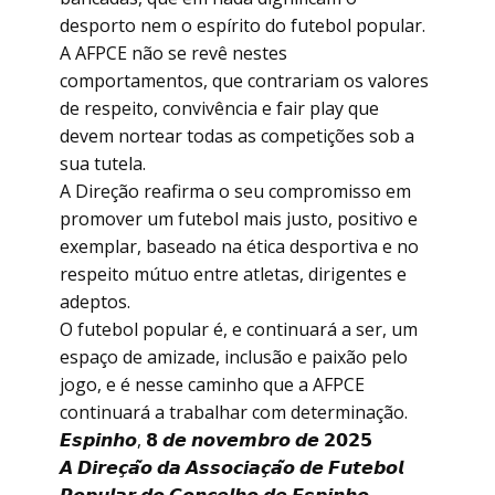
desporto nem o espírito do futebol popular.
A AFPCE não se revê nestes
comportamentos, que contrariam os valores
de respeito, convivência e fair play que
devem nortear todas as competições sob a
sua tutela.
A Direção reafirma o seu compromisso em
promover um futebol mais justo, positivo e
exemplar, baseado na ética desportiva e no
respeito mútuo entre atletas, dirigentes e
adeptos.
O futebol popular é, e continuará a ser, um
espaço de amizade, inclusão e paixão pelo
jogo, e é nesse caminho que a AFPCE
continuará a trabalhar com determinação.
𝙀𝙨𝙥𝙞𝙣𝙝𝙤, 𝟴 𝙙𝙚 𝙣𝙤𝙫𝙚𝙢𝙗𝙧𝙤 𝙙𝙚 𝟮𝟬𝟮𝟱
𝘼 𝘿𝙞𝙧𝙚𝙘̧𝙖̃𝙤 𝙙𝙖 𝘼𝙨𝙨𝙤𝙘𝙞𝙖𝙘̧𝙖̃𝙤 𝙙𝙚 𝙁𝙪𝙩𝙚𝙗𝙤𝙡