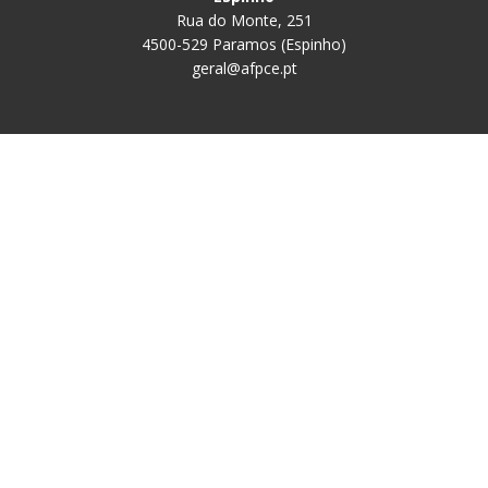
Rua do Monte, 251
4500-529 Paramos (Espinho)
geral@afpce.pt