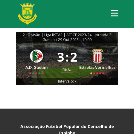
2.ª Divisão | Liga RSTAR | AFPCE 2023/24
Jornada 2
|
Guetim
29 Out 2023
-
10:00
|
3
:
2
A.D. Guetim
Estrelas Vermelhas
FINAL
Intervalo: -
Associação Futebol Popular do Concelho de
Espinho