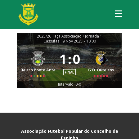
2025/26 Taça Associação
Jornada 1
|
Cassufas
9 Nov 2025
-
10:00
|
1
:
0
Bairro Ponte Anta
G.D. Outeiros
FINAL
Intervalo: 0-0
Associação Futebol Popular do Concelho de
Espinho