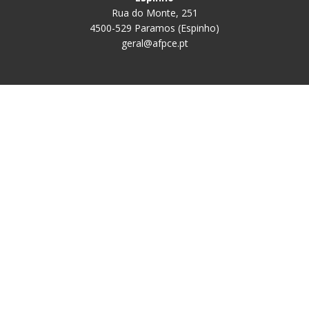
Rua do Monte, 251
4500-529 Paramos (Espinho)
geral@afpce.pt