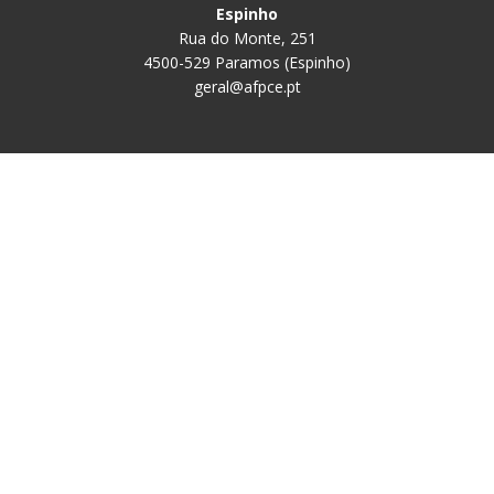
Espinho
Rua do Monte, 251
4500-529 Paramos (Espinho)
geral@afpce.pt