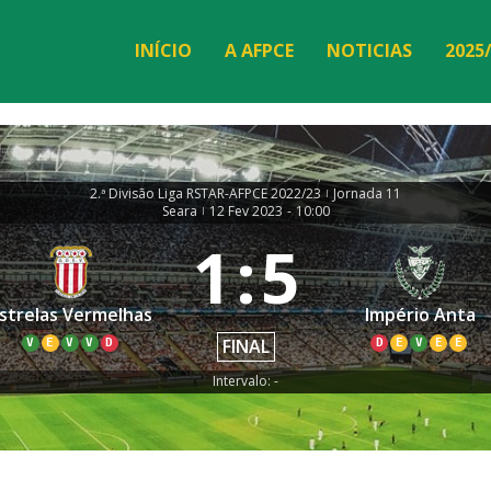
INÍCIO
A AFPCE
NOTICIAS
2025
2.ª Divisão Liga RSTAR-AFPCE 2022/23
Jornada 11
|
Seara
12 Fev 2023
-
10:00
|
1
:
5
strelas Vermelhas
Império Anta
FINAL
V
E
V
V
D
D
E
V
E
E
Intervalo: -