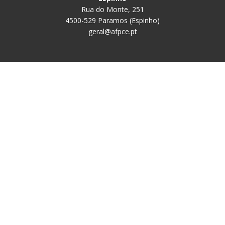
Rua do Monte, 251
4500-529 Paramos (Espinho)
geral@afpce.pt