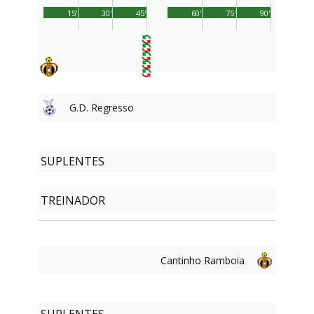
15'
30'
45'
60'
75'
90'
G.D. Regresso
SUPLENTES
TREINADOR
Cantinho Ramboia