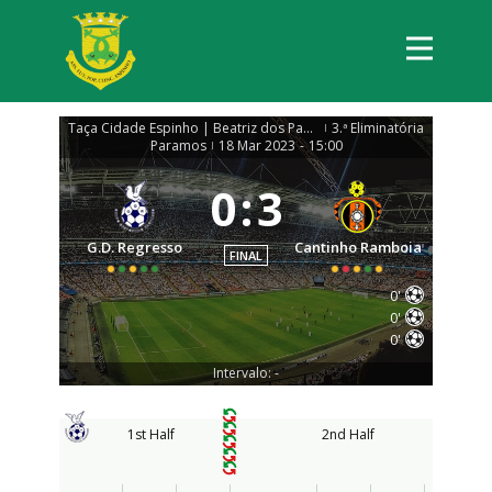
Taça Cidade Espinho | Beatriz dos Panos 2022/23
3.ª Eliminatória
|
Paramos
18 Mar 2023
-
15:00
|
0
:
3
G.D. Regresso
Cantinho Ramboia
FINAL
0'
0'
0'
Intervalo: -
1st Half
2nd Half