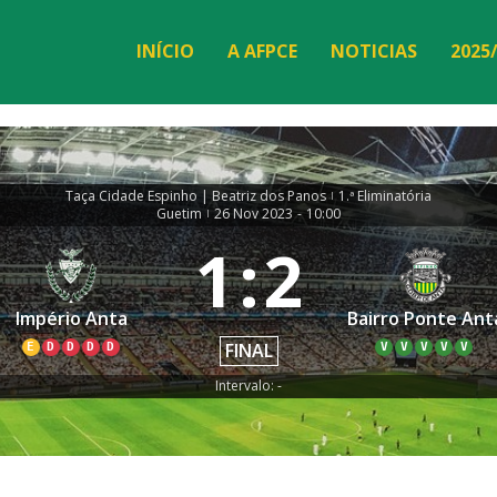
INÍCIO
A AFPCE
NOTICIAS
2025
Taça Cidade Espinho | Beatriz dos Panos
1.ª Eliminatória
|
Guetim
26 Nov 2023
-
10:00
|
1
:
2
Império Anta
Bairro Ponte Ant
FINAL
E
D
D
D
D
V
V
V
V
V
Intervalo: -