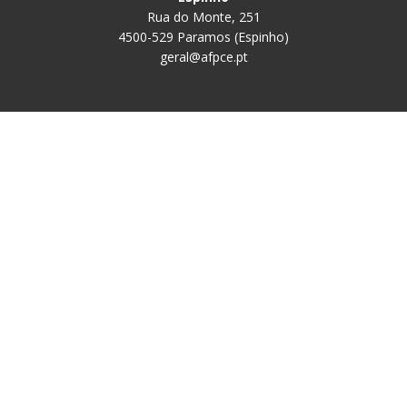
Rua do Monte, 251
4500-529 Paramos (Espinho)
geral@afpce.pt