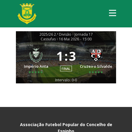
2025/26 2.ª Divisão
Jornada 17
|
Cassufas
16 Mai 2026
-
15:00
|
1
:
3
Império Anta
Cruzeiro Silvalde
FINAL
Intervalo: 0-0
Associação Futebol Popular do Concelho de
Espinho