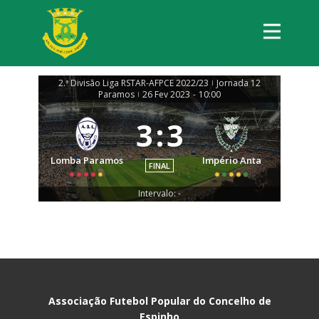
2.ª Divisão Liga RSTAR-AFPCE 2022/23
Jornada 12
|
Paramos
26 Fev 2023
-
10:00
|
3
:
3
Lomba Paramos
Império Anta
FINAL
Intervalo: -
Associação Futebol Popular do Concelho de
Espinho