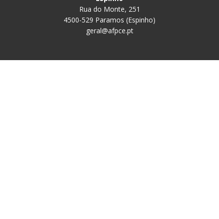
Rua do Monte, 251
4500-529 Paramos (Espinho)
geral@afpce.pt