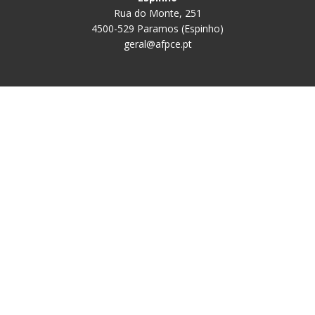
Rua do Monte, 251
4500-529 Paramos (Espinho)
geral@afpce.pt