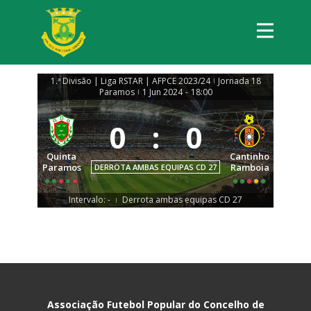
1.ª Divisão | Liga RSTAR | AFPCE 2023/24
Jornada 18
|
Paramos
1 Jun 2024
-
18:00
|
0
:
0
Quinta
Cantinho
Paramos
Ramboia
DERROTA AMBAS EQUIPAS CD 27
Intervalo: -
Derrota ambas equipas CD 27
|
Associação Futebol Popular do Concelho de