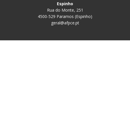
Espinho
Rua do Monte, 251
4500-529 Paramos (Espinho)
geral@afpce.pt