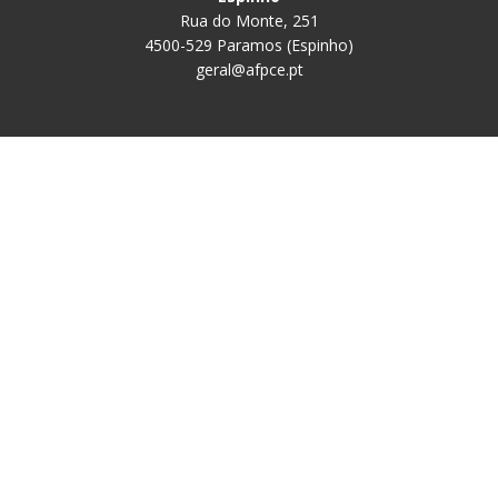
Rua do Monte, 251
4500-529 Paramos (Espinho)
geral@afpce.pt