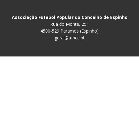
Associação Futebol Popular do Concelho de Espinho
Rua do Monte, 251
4500-529 Paramos (Espinho)
geral@afpce.pt