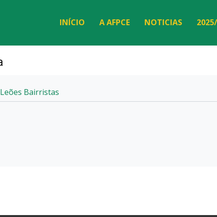
INÍCIO
A AFPCE
NOTICIAS
2025
a
Leões Bairristas