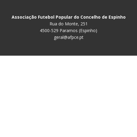
Associação Futebol Popular do Concelho de Espinho
Rua do Monte, 251
4500-529 Paramos (Espinho)
geral@afpce.pt