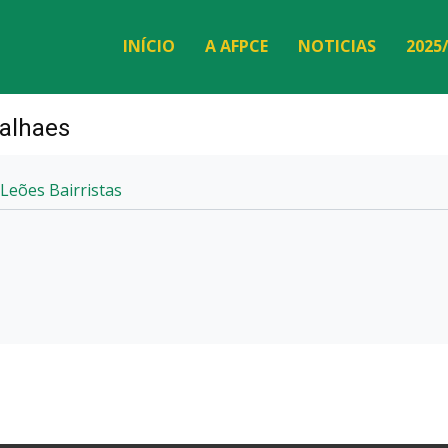
INÍCIO
A AFPCE
NOTICIAS
2025
alhaes
Leões Bairristas