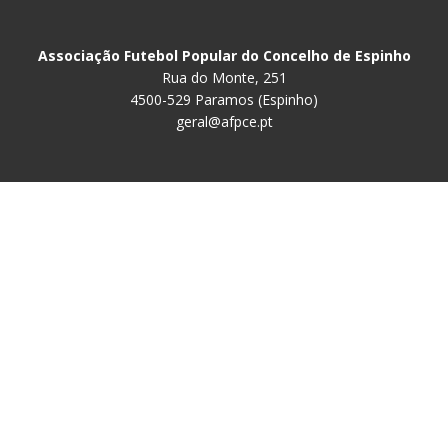
Associação Futebol Popular do Concelho de Espinho
Rua do Monte, 251
4500-529 Paramos (Espinho)
geral@afpce.pt