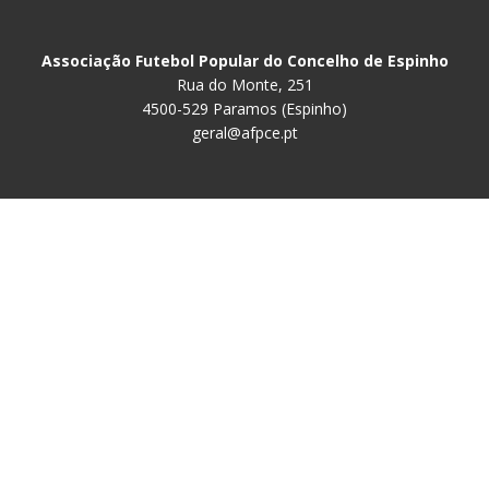
Associação Futebol Popular do Concelho de Espinho
Rua do Monte, 251
4500-529 Paramos (Espinho)
geral@afpce.pt