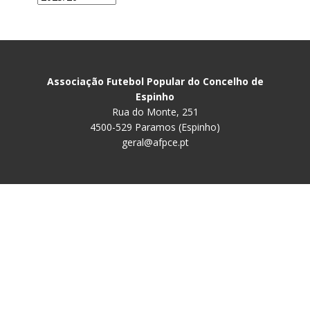
Associação Futebol Popular do Concelho de
Espinho
Rua do Monte, 251
4500-529 Paramos (Espinho)
geral@afpce.pt