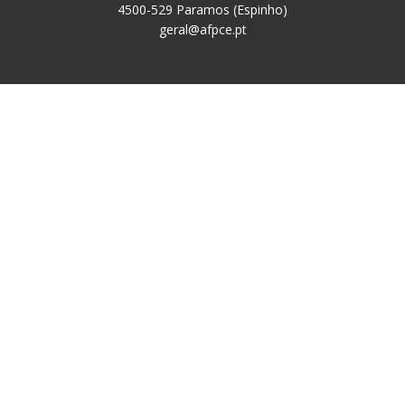
4500-529 Paramos (Espinho)
geral@afpce.pt