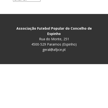
Associação Futebol Popular do Concelho de
Espinho
Rua do Monte, 251
4500-529 Paramos (Espinho)
geral@afpce.pt