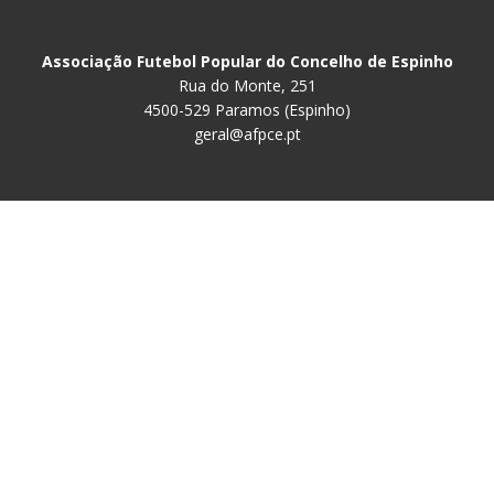
Associação Futebol Popular do Concelho de Espinho
Rua do Monte, 251
4500-529 Paramos (Espinho)
geral@afpce.pt