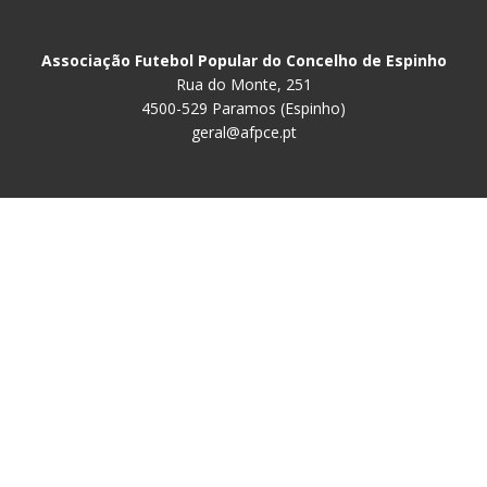
Associação Futebol Popular do Concelho de Espinho
Rua do Monte, 251
4500-529 Paramos (Espinho)
geral@afpce.pt