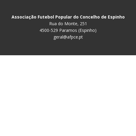
Associação Futebol Popular do Concelho de Espinho
Rua do Monte, 251
4500-529 Paramos (Espinho)
geral@afpce.pt