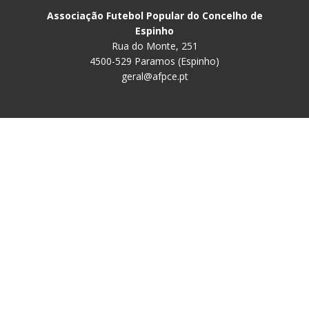
Associação Futebol Popular do Concelho de
Espinho
Rua do Monte, 251
4500-529 Paramos (Espinho)
geral@afpce.pt