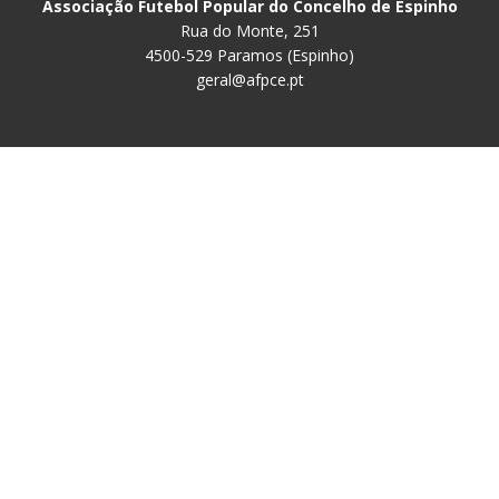
Associação Futebol Popular do Concelho de Espinho
Rua do Monte, 251
4500-529 Paramos (Espinho)
geral@afpce.pt