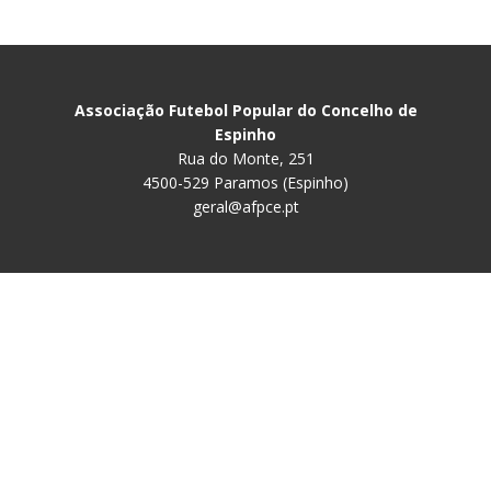
Associação Futebol Popular do Concelho de
Espinho
Rua do Monte, 251
4500-529 Paramos (Espinho)
geral@afpce.pt