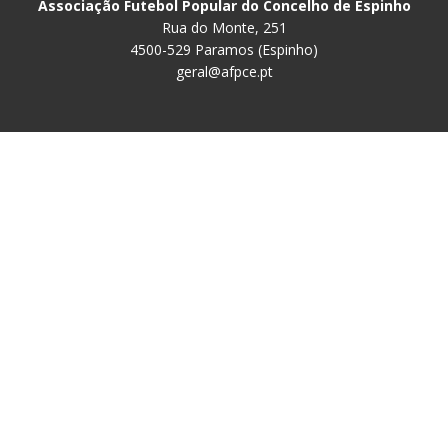
Associação Futebol Popular do Concelho de Espinho
Rua do Monte, 251
4500-529 Paramos (Espinho)
geral@afpce.pt