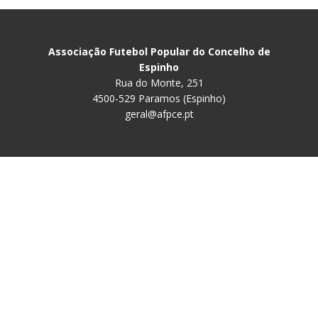
Associação Futebol Popular do Concelho de
Espinho
Rua do Monte, 251
4500-529 Paramos (Espinho)
geral@afpce.pt