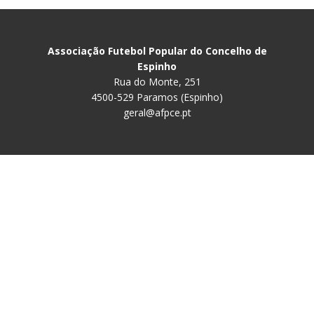
Associação Futebol Popular do Concelho de
Espinho
Rua do Monte, 251
4500-529 Paramos (Espinho)
geral@afpce.pt