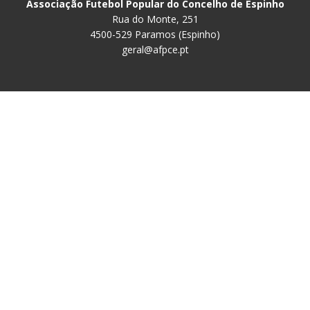
Associação Futebol Popular do Concelho de Espinho
Rua do Monte, 251
4500-529 Paramos (Espinho)
geral@afpce.pt