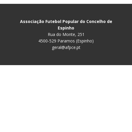
Associação Futebol Popular do Concelho de
Espinho
Rua do Monte, 251
4500-529 Paramos (Espinho)
geral@afpce.pt