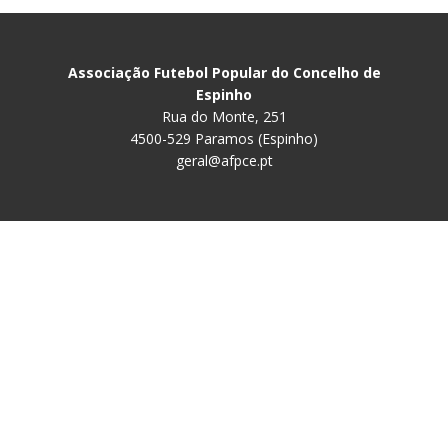
Associação Futebol Popular do Concelho de
Espinho
Rua do Monte, 251
4500-529 Paramos (Espinho)
geral@afpce.pt