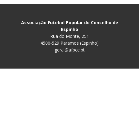
Associação Futebol Popular do Concelho de
Espinho
Rua do Monte, 251
4500-529 Paramos (Espinho)
geral@afpce.pt