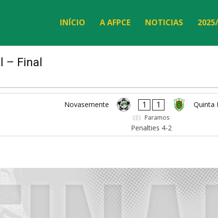
INÍCIO
A AFPCE
NOTICIAS
2025
l – Final
1
1
Novasemente
Quinta
Paramos
Penalties 4-2