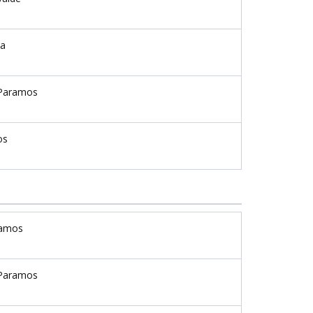
ta
Paramos
os
amos
Paramos