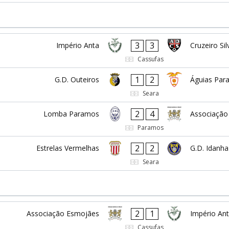
3
3
Império Anta
Cruzeiro Sil
Cassufas
1
2
G.D. Outeiros
Águias Par
Seara
2
4
Lomba Paramos
Associação
Paramos
2
2
Estrelas Vermelhas
G.D. Idanha
Seara
2
1
Associação Esmojães
Império An
Cassufas