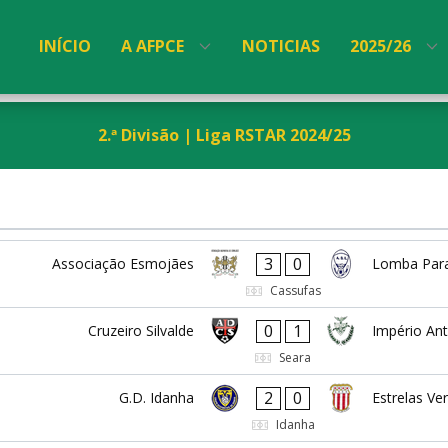
INÍCIO
A AFPCE
NOTICIAS
2025/26
2.ª Divisão | Liga RSTAR 2024/25
3
0
Associação Esmojães
Lomba Par
Cassufas
0
1
Cruzeiro Silvalde
Império An
Seara
2
0
G.D. Idanha
Estrelas Ve
Idanha