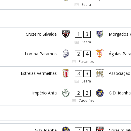
Seara
1
3
Cruzeiro Silvalde
Morgados 
Seara
2
4
Lomba Paramos
Águias Par
Paramos
3
3
Estrelas Vermelhas
Associação
Seara
2
2
Império Anta
G.D. Idanha
Cassufas
2
1
G.D. Idanha
Cruzeiro Sil