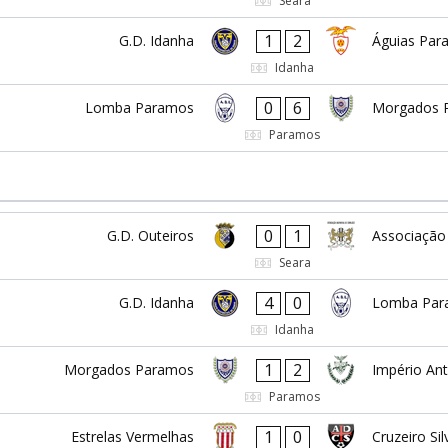
Seara
1
2
G.D. Idanha
Águias Par
Idanha
0
6
Lomba Paramos
Morgados 
Paramos
0
1
G.D. Outeiros
Associação
Seara
4
0
G.D. Idanha
Lomba Par
Idanha
1
2
Morgados Paramos
Império An
Paramos
1
0
Estrelas Vermelhas
Cruzeiro Sil