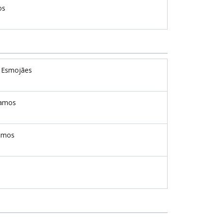
os
 Esmojães
amos
amos