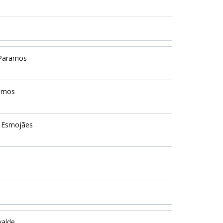
Paramos
amos
 Esmojães
valde