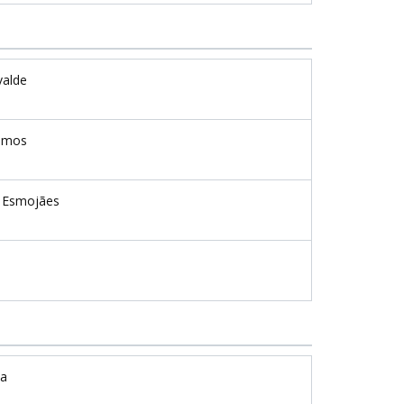
valde
amos
 Esmojães
ta