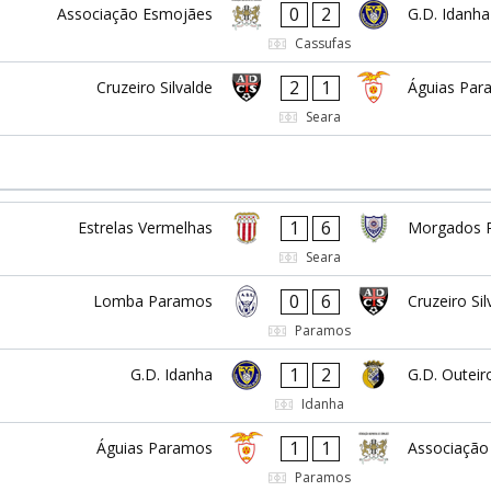
0
2
Associação Esmojães
G.D. Idanha
Cassufas
2
1
Cruzeiro Silvalde
Águias Par
Seara
1
6
Estrelas Vermelhas
Morgados 
Seara
0
6
Lomba Paramos
Cruzeiro Sil
Paramos
1
2
G.D. Idanha
G.D. Outeir
Idanha
1
1
Águias Paramos
Associação
Paramos