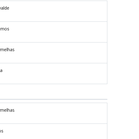
valde
amos
rmelhas
ta
rmelhas
os