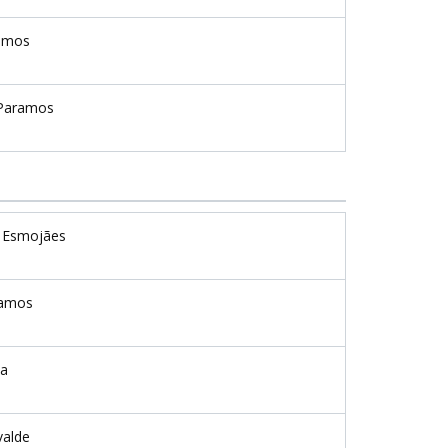
amos
Paramos
 Esmojães
amos
ta
valde