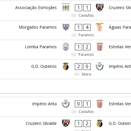
1
1
Associação Esmojães
Cruzeiro Sil
Cassufas
1
4
Morgados Paramos
Águias Par
Paramos
1
2
Lomba Paramos
Estrelas Ve
Paramos
2
0
G.D. Outeiros
Império An
Seara
0
1
Império Anta
Estrelas Ve
Cassufas
1
2
Cruzeiro Silvalde
G.D. Outeir