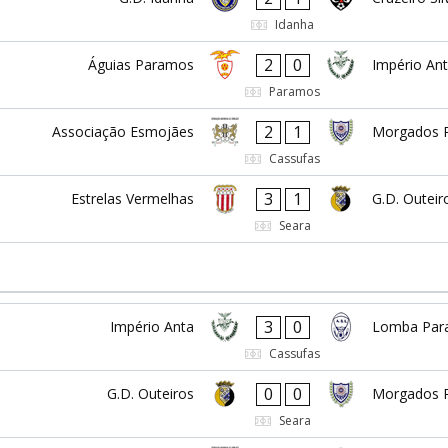
Idanha
2
0
Águias Paramos
Império An
Paramos
2
1
Associação Esmojães
Morgados 
Cassufas
3
1
Estrelas Vermelhas
G.D. Outeir
Seara
3
0
Império Anta
Lomba Par
Cassufas
0
0
G.D. Outeiros
Morgados 
Seara