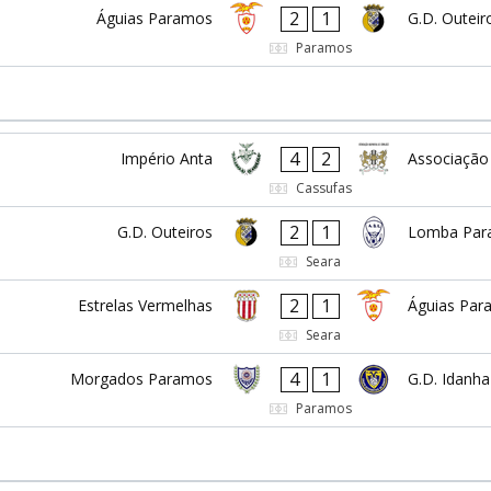
2
1
Águias Paramos
G.D. Outeir
Paramos
4
2
Império Anta
Associação
Cassufas
2
1
G.D. Outeiros
Lomba Par
Seara
2
1
Estrelas Vermelhas
Águias Par
Seara
4
1
Morgados Paramos
G.D. Idanha
Paramos