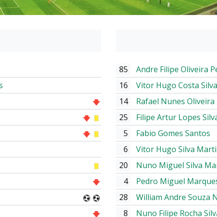
85
Andre Filipe Oliveira P
s
16
Vitor Hugo Costa Silv
14
Rafael Nunes Oliveira
25
Filipe Artur Lopes Silv
5
Fabio Gomes Santos
6
Vitor Hugo Silva Mart
20
Nuno Miguel Silva Ma
4
Pedro Miguel Marque
28
William Andre Souza 
8
Nuno Filipe Rocha Silv