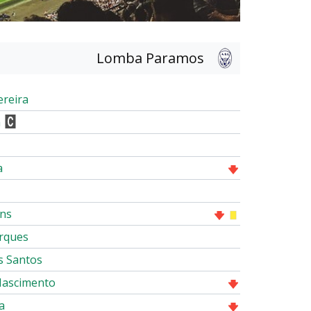
Lomba Paramos
ereira
a
a
ins
rques
s Santos
Nascimento
a