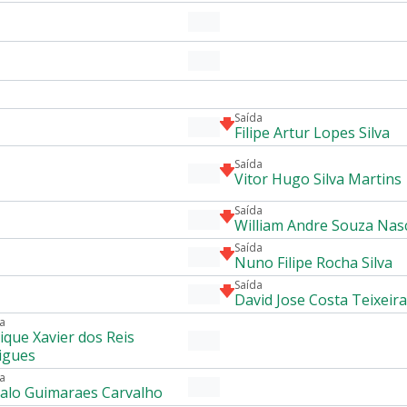
Saída
Filipe Artur Lopes Silva
Saída
Vitor Hugo Silva Martins
Saída
William Andre Souza Nas
Saída
Nuno Filipe Rocha Silva
Saída
David Jose Costa Teixeira
a
ique Xavier dos Reis
igues
a
alo Guimaraes Carvalho