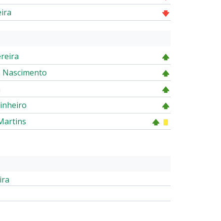
eira
ereira
va Nascimento
a
Pinheiro
Martins
ira