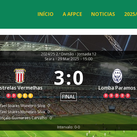
INÍCIO
A AFPCE
NOTICIAS
2025
2024/25 2.ª Divisão
Jornada 12
|
Seara
29 Mar 2025
-
15:00
|
3
:
0
strelas Vermelhas
Lomba Paramos
FINAL
D
D
E
E
E
D
D
D
D
D
fael Soares Monetiro Silva
0'
fael Soares Monetiro Silva
0'
nçalo Guimaraes Carvalho
0'
Intervalo: 0-0