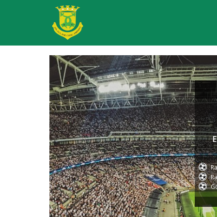
E
Ra
Ra
Go