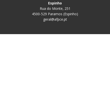
Espinho
Rua do Monte, 251
4500-529 Paramos (Espinho)
geral@afpce.pt