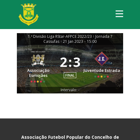
1.ª Divisão Liga RStar-AFPCE 2022/23
Jornada 7
|
Cassufas
21 Jan 2023
-
15:00
|
2
:
3
Associação
Juventude Estrada
Esmojães
FINAL
Intervalo: -
Associação Futebol Popular do Concelho de