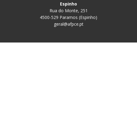
Espinho
Rua do Monte, 251
4500-529 Paramos (Espinho)
geral@afpce.pt