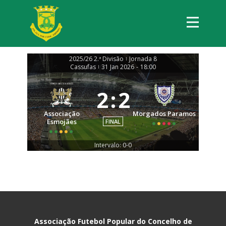
2025/26 2.ª Divisão
Jornada 8
|
Cassufas
31 Jan 2026
-
18:00
|
2
:
2
Associação
Morgados Paramos
Esmojães
FINAL
Intervalo: 0-0
Associação Futebol Popular do Concelho de